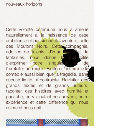
nouveaux horizons.
Cette volonté commune nous a amené
naturellement à la naissance de cette
ambitieuse et passionnante aventure, celle
des Moutons Noirs. Cette compagnie,
addition de talents, d’imaginaires et de
fantaisies, nous donne la possibilité
d’exprimer notre singularité et de
l’exploiter au mieux. Explorer ensemble la
comédie aussi bien que la tragédie, sans
aucune limite ni contrainte. Revisiter des
grands textes et de grands auteurs,
raconter ces histoires avec humilité et
panache, en y ajoutant nos univers, notre
expérience et cette différence qui nous
anime et nous unit.